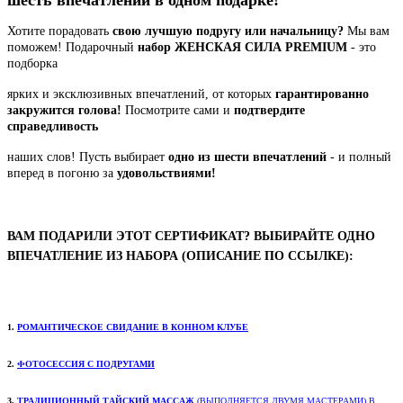
Хотите порадовать
свою лучшую подругу или начальницу?
Мы вам
поможем! Подарочный
набор
ЖЕНСКАЯ СИЛА PREMIUM
- это
подборка
ярких и эксклюзивных впечатлений, от которых
гарантированно
закружится голова!
Посмотрите
сами и
подтвердите
справедливость
наших слов! Пусть
выбирает
одно из шести впечатлений
- и полный
вперед в погоню за
удовольствиями!
ВАМ ПОДАРИЛИ ЭТОТ СЕРТИФИКАТ? ВЫБИРАЙТЕ ОДНО
ВПЕЧАТЛЕНИЕ ИЗ НАБОРА (ОПИСАНИЕ ПО ССЫЛКЕ):
1.
РОМАНТИЧЕСКОЕ
СВИДАНИЕ В КОННОМ КЛУБЕ
2.
ФОТОСЕССИЯ
С ПОДРУГАМИ
3.
ТРАДИЦИОННЫЙ ТАЙСКИЙ МАССАЖ
(ВЫПОЛНЯЕТСЯ ДВУМЯ МАСТЕРАМИ) В