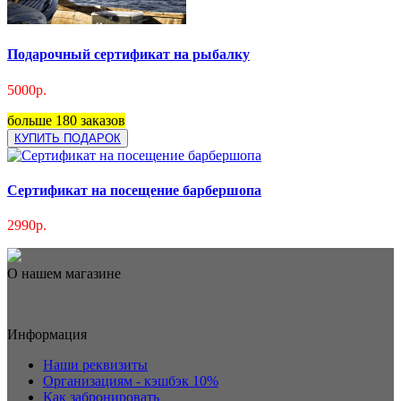
Подарочный сертификат на рыбалку
5000р.
больше 180 заказов
КУПИТЬ ПОДАРОК
Сертификат на посещение барбершопа
2990р.
О нашем магазине
Информация
Наши реквизиты
Организациям - кэшбэк 10%
Как забронировать