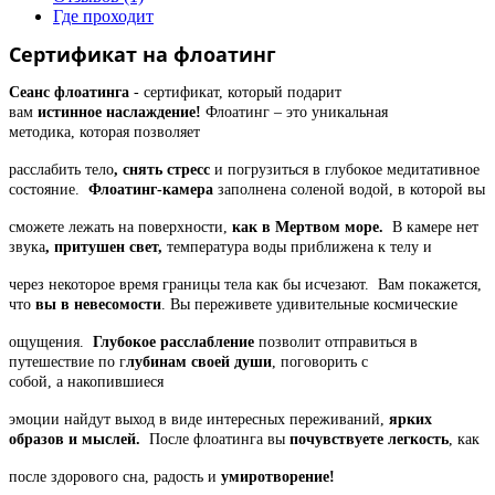
Где проходит
Сертификат на флоатинг
Сеанс флоатинга
- сертификат, который подарит
вам
истинное
наслаждение!
Флоатинг – это уникальная
методика,
которая позволяет
расслабить тело
, снять стресс
и погрузиться в глубокое медитативное
состояние.
Флоатинг-камера
заполнена соленой водой, в
которой вы
сможете лежать на поверхности,
как в Мертвом море.
В камере нет
звука
, притушен свет,
температура воды приближена к телу и
через
некоторое время границы тела как бы исчезают.
Вам покажется,
что
вы в невесомости
. Вы переживете
удивительные космические
ощущения.
Глубокое расслабление
позволит отправиться в
путешествие по г
лубинам своей души
,
поговорить с
собой,
а
накопившиеся
эмоции найдут выход
в виде интересных переживаний,
ярких
образов и мыслей.
После флоатинга вы
почувствуете легкость
, как
после
здорового сна, радость и
умиротворение!