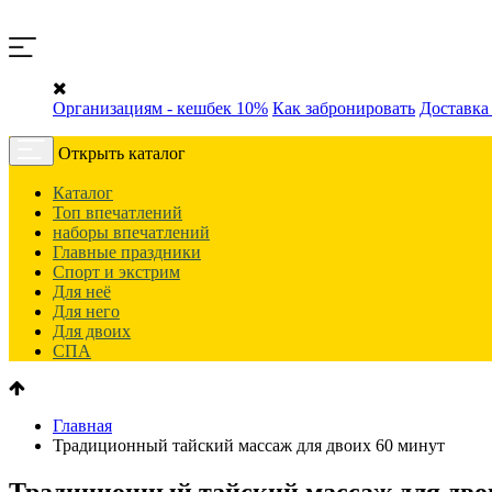
Организациям - кешбек 10%
Как забронировать
Доставка
Открыть каталог
Каталог
Топ впечатлений
наборы впечатлений
Главные праздники
Спорт и экстрим
Для неё
Для него
Для двоих
СПА
Главная
Традиционный тайский массаж для двоих 60 минут
Традиционный тайский массаж для дво